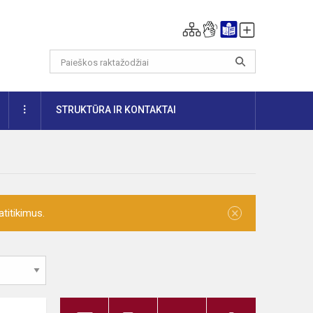
DAUGIAU
STRUKTŪRA IR KONTAKTAI
×
titikimus.