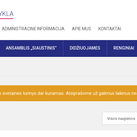
YKLA
ADMINISTRACINĖ INFORMACIJA
APIE MUS
KONTAKTAI
ANSAMBLIS „SIAUSTINIS”
DIDŽIUOJAMĖS
RENGINIAI
o svetainės turinys dar kuriamas. Atsiprašome už galimus laikinus nea