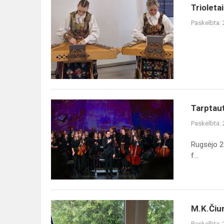
Trioletai
Trioletai
Čiurlioniui
Paskelbta:
Tarptautinio
Tarptaut
klasikinės
Paskelbta:
muzikos
festivalio
Rugsėjo 2
,,Kultūros
f...
dieno...
M.K.Čiurlioniui
M.K.Čiur
-
Paskelbta: