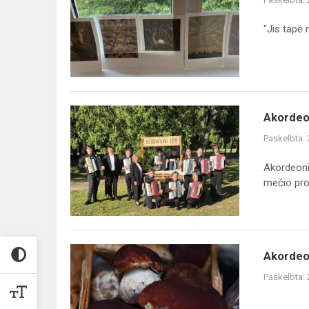
150
metų
"Jis tapė 
Akordeonistų
Akordeo
orkestro
Paskelbta:
sveikinimas
Sūdavos
Akordeoni
kaimo
mečio pro
bendruomenė...
Akordeonistai
Akordeo
Varėnos
Paskelbta:
Grybų
šventėje