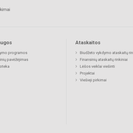
kimai
augos
Ataskaitos
ymo programos
Biudžeto vykdymo ataskaitų rin
nių pavėžėjimas
Finansinių ataskaitų rinkiniai
ioteka
Lėšos veiklai viešinti
Projektai
Viešieji pirkimai