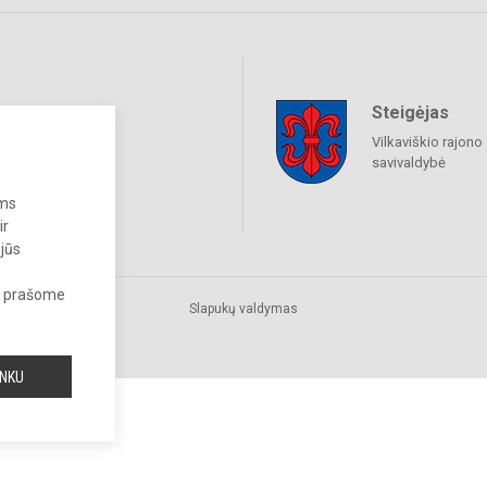
Steigėjas
raukime
Vilkaviškio rajono
savivaldybė
ums
ir
 jūs
s, prašome
Slapukų valdymas
INKU