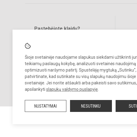
Pastebėjote klaidų?
Bend
Turite pasiūlymų?
RAŠYKITE
Šioje svetainėje naudojame slapukus siekdami užtikrinti j
teikiamų paslaugų kokybę, analizuoti svetainės naudojimą 
optimizuoti naršymo patirtį. Spustelėję mygtuką „Sutinku“,
patvirtinate, kad sutinkate su visų slapukų naudojimu šioje
svetainėje. Jei norite atšaukti arba pakeisti savo sutikimu
© 2023. Vilkaviškio menų mokykla. Visos teisės saugomos.
apsilankyti
slapukų valdymo puslapyje
.
Kopijuoti turinį be raštiško įstaigos administracijos sutikimo griežtai
draudžiama.
NUSTATYMAI
NESUTINKU
SUT