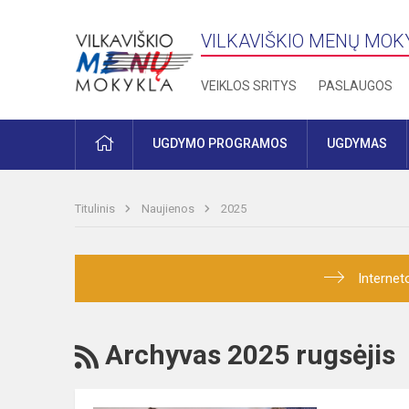
VILKAVIŠKIO MENŲ MOK
VEIKLOS SRITYS
PASLAUGOS
PRADŽIA
UGDYMO PROGRAMOS
UGDYMAS
Titulinis
Naujienos
2025
Internet
RSS
Archyvas 2025 rugsėjis