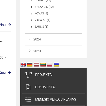
GEGUŽĖ (21)
BALANDIS (12)
KOVAS (6)
VASARIS (1)
čiau
SAUSIS (1)
2024
..
2023
00 -
čiau
PROJEKTAI
DOKUMENTAI
MĖNESIO VEIKLOS PLANAS