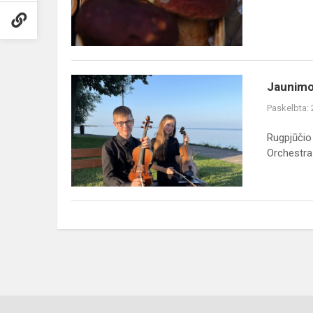
2025
Jaunimo
Jaunimo
muzikos
Paskelbta:
stovykla
"Neringa
Rugpjūčio
Youth
Orchestra 
Orchestra
2025"