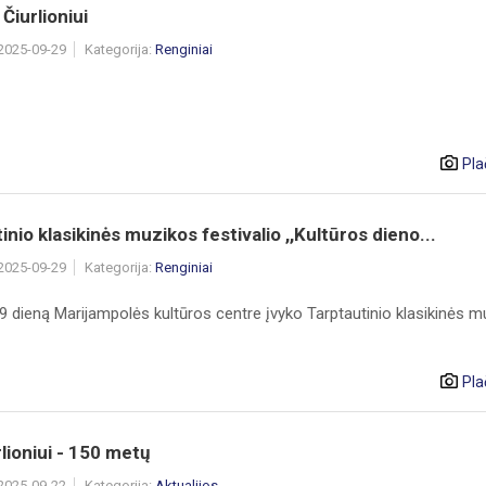
 Čiurlioniui
 2025-09-29
Kategorija:
Renginiai
Pla
inio klasikinės muzikos festivalio ,,Kultūros dieno...
 2025-09-29
Kategorija:
Renginiai
9 dieną Marijampolės kultūros centre įvyko Tarptautinio klasikinės m
Pla
lioniui - 150 metų
 2025-09-22
Kategorija:
Aktualijos