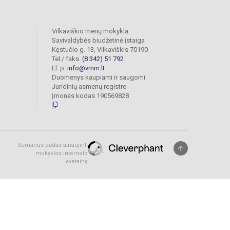
Vilkaviškio menų mokykla
Savivaldybės biudžetinė įstaiga
Kęstučio g. 13, Vilkaviškis 70190
Tel./ faks.
(8 342) 51 792
El. p.
info@vmm.lt
Duomenys kaupiami ir saugomi
Juridinių asmenų registre
Įmonės kodas 190569828
Sumanus būdas atnaujinti
mokyklos interneto
svetainę