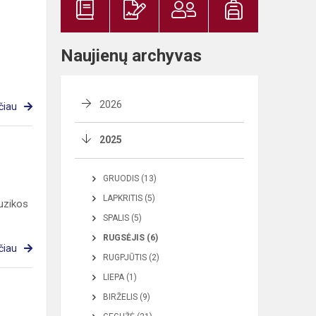
Naujienų archyvas
2026
čiau
2025
GRUODIS (13)
LAPKRITIS (5)
uzikos
SPALIS (5)
RUGSĖJIS (6)
čiau
RUGPJŪTIS (2)
LIEPA (1)
BIRŽELIS (9)