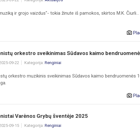
muziką ir grojo vaizdus"- tokia žinute iš pamokos, skirtos M.K. Čiurli...
Pla
nistų orkestro sveikinimas Sūdavos kaimo bendruomenė.
 2025-09-22
Kategorija:
Renginiai
stų orkestro muzikinis sveikinimas Sūdavos kaimo bendruomenės 1
ga.
Pla
nistai Varėnos Grybų šventėje 2025
 2025-09-15
Kategorija:
Renginiai