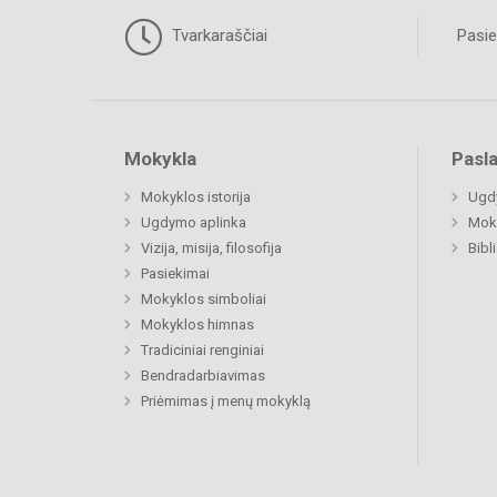
Tvarkaraščiai
Pasie
Mokykla
Pasl
Mokyklos istorija
Ugd
Ugdymo aplinka
Moki
Vizija, misija, filosofija
Bibl
Pasiekimai
Mokyklos simboliai
Mokyklos himnas
Tradiciniai renginiai
Bendradarbiavimas
Priėmimas į menų mokyklą