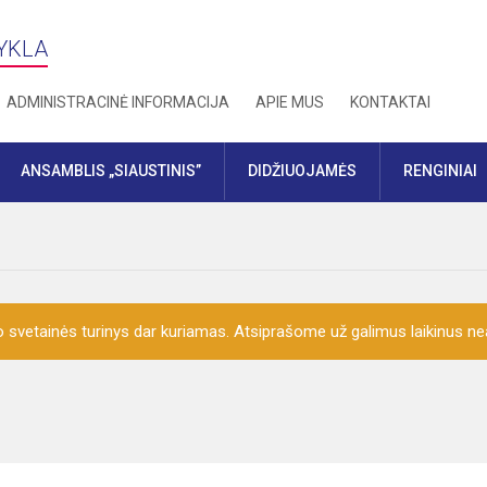
YKLA
ADMINISTRACINĖ INFORMACIJA
APIE MUS
KONTAKTAI
ANSAMBLIS „SIAUSTINIS”
DIDŽIUOJAMĖS
RENGINIAI
o svetainės turinys dar kuriamas. Atsiprašome už galimus laikinus nea