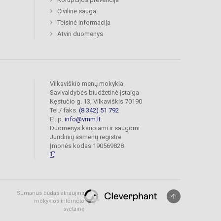
Civilinė sauga
Teisinė informacija
Atviri duomenys
Vilkaviškio menų mokykla
Savivaldybės biudžetinė įstaiga
Kęstučio g. 13, Vilkaviškis 70190
Tel./ faks.
(8 342) 51 792
El. p.
info@vmm.lt
Duomenys kaupiami ir saugomi
Juridinių asmenų registre
Įmonės kodas 190569828
Sumanus būdas atnaujinti
mokyklos interneto
svetainę