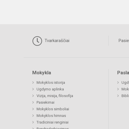
Tvarkaraščiai
Pasie
Mokykla
Pasl
Mokyklos istorija
Ugd
Ugdymo aplinka
Moki
Vizija, misija, filosofija
Bibl
Pasiekimai
Mokyklos simboliai
Mokyklos himnas
Tradiciniai renginiai
Bendradarbiavimas