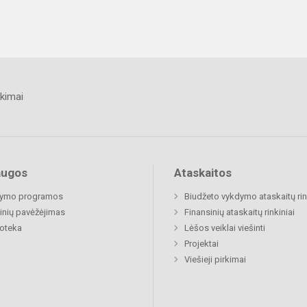
kimai
augos
Ataskaitos
ymo programos
Biudžeto vykdymo ataskaitų rin
nių pavėžėjimas
Finansinių ataskaitų rinkiniai
ioteka
Lėšos veiklai viešinti
Projektai
Viešieji pirkimai