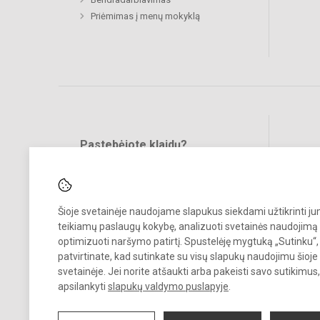
Priėmimas į menų mokyklą
Pastebėjote klaidų?
Bend
Turite pasiūlymų?
RAŠYKITE
Šioje svetainėje naudojame slapukus siekdami užtikrinti j
teikiamų paslaugų kokybę, analizuoti svetainės naudojimą 
optimizuoti naršymo patirtį. Spustelėję mygtuką „Sutinku“,
patvirtinate, kad sutinkate su visų slapukų naudojimu šioje
svetainėje. Jei norite atšaukti arba pakeisti savo sutikimu
© 2023. Vilkaviškio menų mokykla. Visos teisės saugomos.
apsilankyti
slapukų valdymo puslapyje
.
Kopijuoti turinį be raštiško įstaigos administracijos sutikimo griežtai
draudžiama.