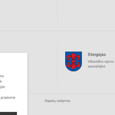
Steigėjas
raukime
Vilkaviškio rajono
savivaldybė
ums
ir
 jūs
s, prašome
Slapukų valdymas