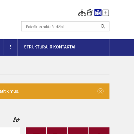
DAUGIAU
STRUKTŪRA IR KONTAKTAI
×
titikimus.