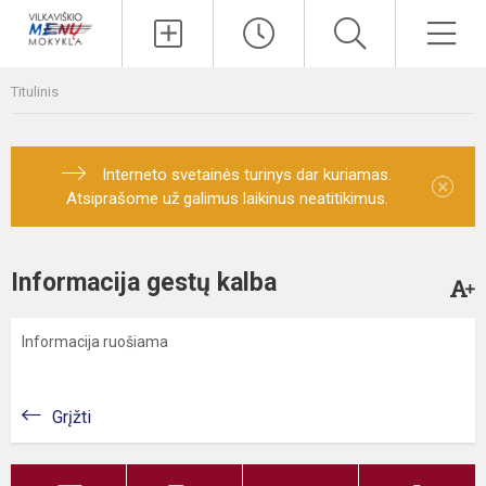
Paieška
Men
Titulinis
Interneto svetainės turinys dar kuriamas.
×
Atsiprašome už galimus laikinus neatitikimus.
Informacija gestų kalba
Informacija ruošiama
Grįžti