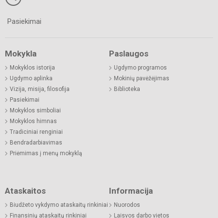
Pasiekimai
Mokykla
Paslaugos
Mokyklos istorija
Ugdymo programos
Ugdymo aplinka
Mokinių pavėžėjimas
Vizija, misija, filosofija
Biblioteka
Pasiekimai
Mokyklos simboliai
Mokyklos himnas
Tradiciniai renginiai
Bendradarbiavimas
Priėmimas į menų mokyklą
Ataskaitos
Informacija
Biudžeto vykdymo ataskaitų rinkiniai
Nuorodos
Finansinių ataskaitų rinkiniai
Laisvos darbo vietos