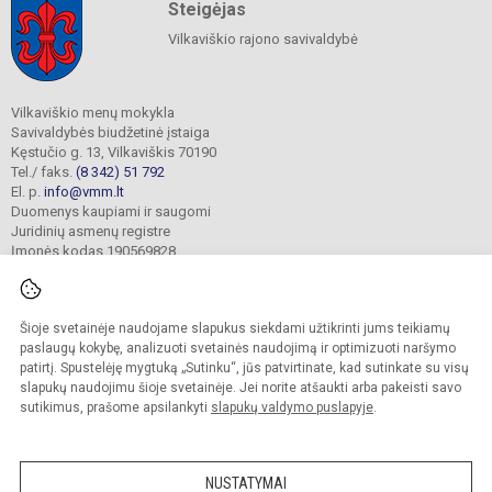
Steigėjas
Vilkaviškio rajono savivaldybė
Vilkaviškio menų mokykla
Savivaldybės biudžetinė įstaiga
Kęstučio g. 13, Vilkaviškis 70190
Tel./ faks.
(8 342) 51 792
El. p.
info@vmm.lt
Duomenys kaupiami ir saugomi
Juridinių asmenų registre
Įmonės kodas 190569828
Šioje svetainėje naudojame slapukus siekdami užtikrinti jums teikiamų
© 2023. Vilkaviškio menų mokykla. Visos teisės saugomos.
Kopijuoti turinį be raštiško įstaigos administracijos sutikimo griežtai draudžiama.
paslaugų kokybę, analizuoti svetainės naudojimą ir optimizuoti naršymo
patirtį. Spustelėję mygtuką „Sutinku“, jūs patvirtinate, kad sutinkate su visų
Slapukų valdymas
slapukų naudojimu šioje svetainėje. Jei norite atšaukti arba pakeisti savo
sutikimus, prašome apsilankyti
slapukų valdymo puslapyje
.
Sumanus būdas atnaujinti
mokyklos interneto
svetainę
NUSTATYMAI