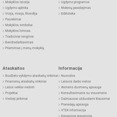
Mokyklos istorija
Ugdymo programos
Ugdymo aplinka
Mokinių pavėžėjimas
Vizija, misija, filosofija
Biblioteka
Pasiekimai
Mokyklos simboliai
Mokyklos himnas
Tradiciniai renginiai
Bendradarbiavimas
Priėmimas į menų mokyklą
Ataskaitos
Informacija
Biudžeto vykdymo ataskaitų rinkiniai
Nuorodos
Finansinių ataskaitų rinkiniai
Laisvos darbo vietos
Lėšos veiklai viešinti
Asmens duomenų apsauga
Projektai
Konsultavimasis su visuomene
Viešieji pirkimai
Dažniausiai užduodami klausimai
Pranešėjų apsauga
VTEK informacija
Korupcijos prevencija