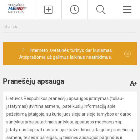
Paieška
Men
Titulinis
Interneto svetainės turinys dar kuriamas.
×
Atsiprašome už galimus laikinus neatitikimus.
Pranešėjų apsauga
Lietuvos Respublikos pranešėjų apsaugos įstatymas (toliau-
Įstatymas) įtvirtina asmenų, pateikusių informaciją apie
pažeidimą įstaigoje, su kuria juos sieja ar siejo tarnybos ar darbo
santykiai arba sutartiniai santykiai, apsaugos mechanizmą.
Įstatymas taip pat nustato apie pažeidimus įstaigose pranešusių
asmenų teises ir pareigas, jų teisinės apsaugos pagrindus ir