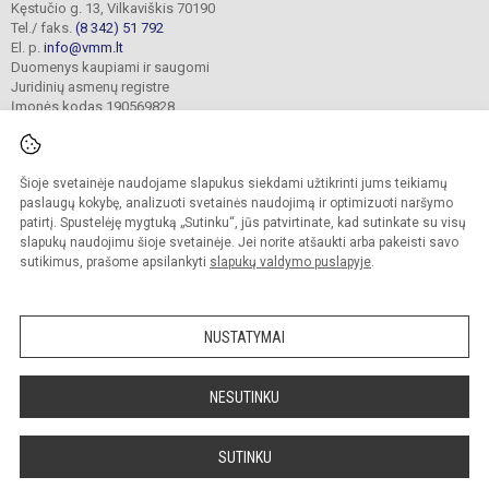
Kęstučio g. 13, Vilkaviškis 70190
Tel./ faks.
(8 342) 51 792
El. p.
info@vmm.lt
Duomenys kaupiami ir saugomi
Juridinių asmenų registre
Įmonės kodas 190569828
Šioje svetainėje naudojame slapukus siekdami užtikrinti jums teikiamų
© 2023. Vilkaviškio menų mokykla. Visos teisės saugomos.
Kopijuoti turinį be raštiško įstaigos administracijos sutikimo griežtai draudžiama.
paslaugų kokybę, analizuoti svetainės naudojimą ir optimizuoti naršymo
patirtį. Spustelėję mygtuką „Sutinku“, jūs patvirtinate, kad sutinkate su visų
Slapukų valdymas
slapukų naudojimu šioje svetainėje. Jei norite atšaukti arba pakeisti savo
sutikimus, prašome apsilankyti
slapukų valdymo puslapyje
.
Sumanus būdas atnaujinti
mokyklos interneto
svetainę
NUSTATYMAI
NESUTINKU
SUTINKU