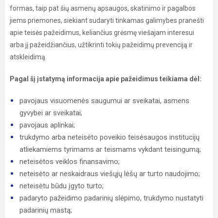
formas, taip pat šių asmenų apsaugos, skatinimo ir pagalbos
jiems priemones, siekiant sudaryti tinkamas galimybes pranešti
apie teisės pažeidimus, keliančius grėsmę viešajam interesui
arba jį pažeidžiančius, užtikrinti tokių pažeidimų prevenciją ir
atskleidimą.
Pagal šį įstatymą informacija apie pažeidimus teikiama dėl:
pavojaus visuomenės saugumui ar sveikatai, asmens
gyvybei ar sveikatai;
pavojaus aplinkai;
trukdymo arba neteisėto poveikio teisėsaugos institucijų
atliekamiems tyrimams ar teismams vykdant teisingumą;
neteisėtos veiklos finansavimo;
neteisėto ar neskaidraus viešųjų lėšų ar turto naudojimo;
neteisėtu būdu įgyto turto;
padaryto pažeidimo padarinių slėpimo, trukdymo nustatyti
padarinių mastą;