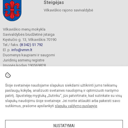
Steigėjas
Vilkaviškio rajono savivaldybė
Vilkaviškio menų mokykla
Savivaldybės biudžetinė įstaiga
Kęstučio g. 13, Vilkaviškis 70190
Tel./ faks.
(8 342) 51 792
El. p.
info@vmm.lt
Duomenys kaupiami ir saugomi
Juridinių asmenų registre
Įmonės kodas 190569828
Šioje svetainėje naudojame slapukus siekdami užtikrinti jums teikiamų
© 2023. Vilkaviškio menų mokykla. Visos teisės saugomos.
Kopijuoti turinį be raštiško įstaigos administracijos sutikimo griežtai draudžiama.
paslaugų kokybę, analizuoti svetainės naudojimą ir optimizuoti naršymo
patirtį. Spustelėję mygtuką „Sutinku“, jūs patvirtinate, kad sutinkate su visų
Slapukų valdymas
slapukų naudojimu šioje svetainėje. Jei norite atšaukti arba pakeisti savo
sutikimus, prašome apsilankyti
slapukų valdymo puslapyje
.
Sumanus būdas atnaujinti
mokyklos interneto
svetainę
NUSTATYMAI