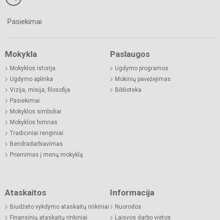
Pasiekimai
Mokykla
Paslaugos
Mokyklos istorija
Ugdymo programos
Ugdymo aplinka
Mokinių pavėžėjimas
Vizija, misija, filosofija
Biblioteka
Pasiekimai
Mokyklos simboliai
Mokyklos himnas
Tradiciniai renginiai
Bendradarbiavimas
Priėmimas į menų mokyklą
Ataskaitos
Informacija
Biudžeto vykdymo ataskaitų rinkiniai
Nuorodos
Finansinių ataskaitų rinkiniai
Laisvos darbo vietos