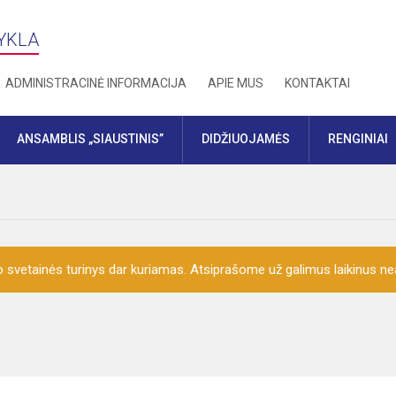
YKLA
ADMINISTRACINĖ INFORMACIJA
APIE MUS
KONTAKTAI
ANSAMBLIS „SIAUSTINIS”
DIDŽIUOJAMĖS
RENGINIAI
o svetainės turinys dar kuriamas. Atsiprašome už galimus laikinus nea