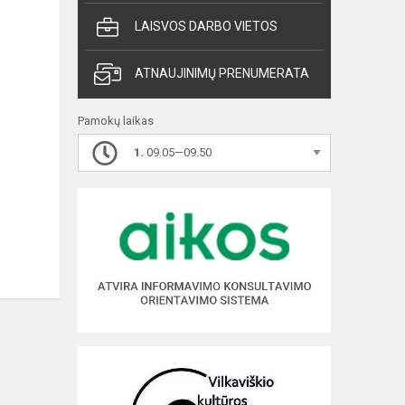
LAISVOS DARBO VIETOS
ATNAUJINIMŲ PRENUMERATA
Pamokų laikas
1.
09.05—09.50