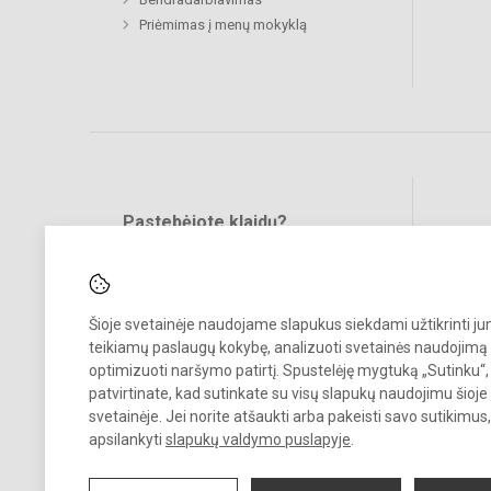
Priėmimas į menų mokyklą
Pastebėjote klaidų?
Bend
Turite pasiūlymų?
RAŠYKITE
Šioje svetainėje naudojame slapukus siekdami užtikrinti j
teikiamų paslaugų kokybę, analizuoti svetainės naudojimą 
optimizuoti naršymo patirtį. Spustelėję mygtuką „Sutinku“,
patvirtinate, kad sutinkate su visų slapukų naudojimu šioje
svetainėje. Jei norite atšaukti arba pakeisti savo sutikimu
© 2023. Vilkaviškio menų mokykla. Visos teisės saugomos.
apsilankyti
slapukų valdymo puslapyje
.
Kopijuoti turinį be raštiško įstaigos administracijos sutikimo griežtai
draudžiama.