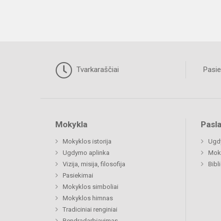
Tvarkaraščiai
Pasie
Mokykla
Pasl
Mokyklos istorija
Ugd
Ugdymo aplinka
Moki
Vizija, misija, filosofija
Bibl
Pasiekimai
Mokyklos simboliai
Mokyklos himnas
Tradiciniai renginiai
Bendradarbiavimas