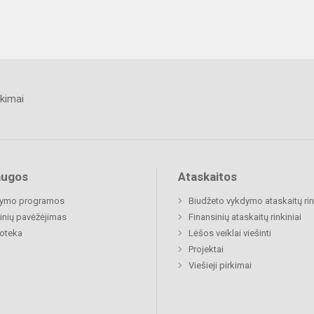
kimai
augos
Ataskaitos
ymo programos
Biudžeto vykdymo ataskaitų rin
nių pavėžėjimas
Finansinių ataskaitų rinkiniai
ioteka
Lėšos veiklai viešinti
Projektai
Viešieji pirkimai