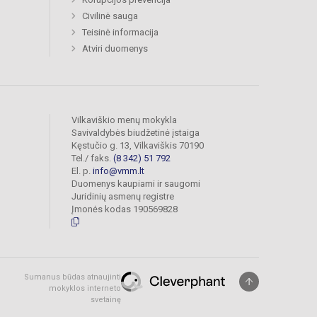
Civilinė sauga
Teisinė informacija
Atviri duomenys
Vilkaviškio menų mokykla
Savivaldybės biudžetinė įstaiga
Kęstučio g. 13, Vilkaviškis 70190
Tel./ faks.
(8 342) 51 792
El. p.
info@vmm.lt
Duomenys kaupiami ir saugomi
Juridinių asmenų registre
Įmonės kodas 190569828
Sumanus būdas atnaujinti
mokyklos interneto
svetainę