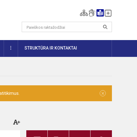
DAUGIAU
STRUKTŪRA IR KONTAKTAI
×
titikimus.