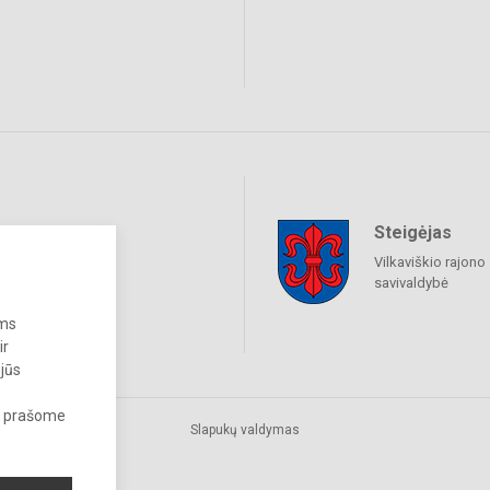
Steigėjas
raukime
Vilkaviškio rajono
savivaldybė
ums
ir
 jūs
s, prašome
Slapukų valdymas