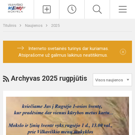
Paieška
Men
Titulinis
Naujienos
2025
Interneto svetainės turinys dar kuriamas.
×
Atsiprašome už galimus laikinus neatitikimus.
RSS
Archyvas 2025 rugpjūtis
Kvietimas
į
Rugsėjo
1-
osios