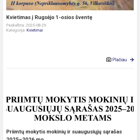
šventę
Kvietimas į Rugsėjo 1-osios šventę
Paskelbta: 2025-08-29
Kategorija:
Kvietimai
Plačiau
Priimtų
mokytis
mokinių
ir
suaugusiųjų
sąrašas
2025–
2026
Priimtų mokytis mokinių ir suaugusiųjų sąrašas
mo...
2025–2026 mo...