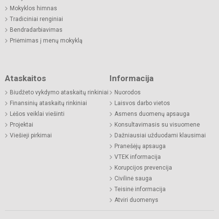
Mokyklos himnas
Tradiciniai renginiai
Bendradarbiavimas
Priėmimas į menų mokyklą
Ataskaitos
Informacija
Biudžeto vykdymo ataskaitų rinkiniai
Nuorodos
Finansinių ataskaitų rinkiniai
Laisvos darbo vietos
Lėšos veiklai viešinti
Asmens duomenų apsauga
Projektai
Konsultavimasis su visuomene
Viešieji pirkimai
Dažniausiai užduodami klausimai
Pranešėjų apsauga
VTEK informacija
Korupcijos prevencija
Civilinė sauga
Teisinė informacija
Atviri duomenys