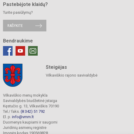
Pastebėjote klaidų?
Turite pasiūlymų?
RAŠYKITE
Bendraukime
Steigėjas
Vilkaviškio rajono savivaldybė
Vilkaviškio menų mokykla
Savivaldybės biudžetinė įstaiga
Kęstučio g. 13, Vilkaviškis 70190
Tel./ faks.
(8 342) 51 792
El. p.
info@vmm.lt
Duomenys kaupiami ir saugomi
Juridinių asmenų registre
Įmonės kodas 190569828