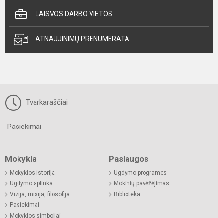
LAISVOS DARBO VIETOS
ATNAUJINIMŲ PRENUMERATA
Tvarkaraščiai
Pasiekimai
Mokykla
Paslaugos
Mokyklos istorija
Ugdymo programos
Ugdymo aplinka
Mokinių pavėžėjimas
Vizija, misija, filosofija
Biblioteka
Pasiekimai
Mokyklos simboliai