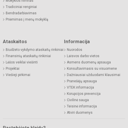
Mokyklos himnas
Tradiciniai renginiai
Bendradarbiavimas
Priėmimas į menų mokyklą
Ataskaitos
Informacija
Biudžeto vykdymo ataskaitų rinkiniai
Nuorodos
Finansinių ataskaitų rinkiniai
Laisvos darbo vietos
Lėšos veiklai viešinti
Asmens duomenų apsauga
Projektai
Konsultavimasis su visuomene
Viešieji pirkimai
Dažniausiai užduodami klausimai
Pranešėjų apsauga
VTEK informacija
Korupcijos prevencija
Civilinė sauga
Teisinė informacija
Atviri duomenys
Pastebėjote klaidų?