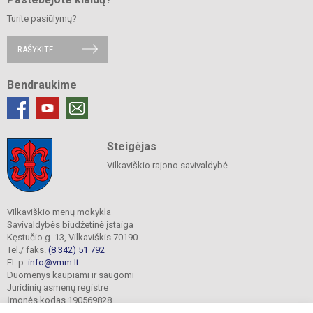
Turite pasiūlymų?
RAŠYKITE
Bendraukime
Steigėjas
Vilkaviškio rajono savivaldybė
Vilkaviškio menų mokykla
Savivaldybės biudžetinė įstaiga
Kęstučio g. 13, Vilkaviškis 70190
Tel./ faks.
(8 342) 51 792
El. p.
info@vmm.lt
Duomenys kaupiami ir saugomi
Juridinių asmenų registre
Įmonės kodas 190569828