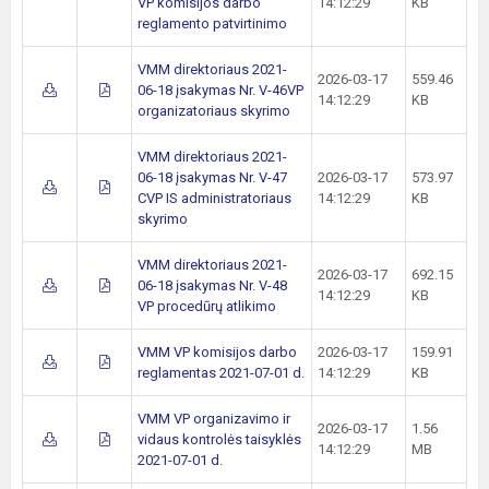
VP komisijos darbo
14:12:29
KB
reglamento patvirtinimo
VMM direktoriaus 2021-
2026-03-17
559.46
06-18 įsakymas Nr. V-46VP
14:12:29
KB
organizatoriaus skyrimo
VMM direktoriaus 2021-
06-18 įsakymas Nr. V-47
2026-03-17
573.97
CVP IS administratoriaus
14:12:29
KB
skyrimo
VMM direktoriaus 2021-
2026-03-17
692.15
06-18 įsakymas Nr. V-48
14:12:29
KB
VP procedūrų atlikimo
VMM VP komisijos darbo
2026-03-17
159.91
reglamentas 2021-07-01 d.
14:12:29
KB
VMM VP organizavimo ir
2026-03-17
1.56
vidaus kontrolės taisyklės
14:12:29
MB
2021-07-01 d.