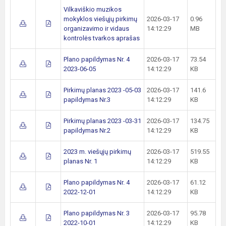
Vilkaviškio muzikos
mokyklos viešųjų pirkimų
2026-03-17
0.96
organizavimo ir vidaus
14:12:29
MB
kontrolės tvarkos aprašas
Plano papildymas Nr. 4
2026-03-17
73.54
2023-06-05
14:12:29
KB
Pirkimų planas 2023 -05-03
2026-03-17
141.6
papildymas Nr.3
14:12:29
KB
Pirkimų planas 2023 -03-31
2026-03-17
134.75
papildymas Nr.2
14:12:29
KB
2023 m. viešųjų pirkimų
2026-03-17
519.55
planas Nr. 1
14:12:29
KB
Plano papildymas Nr. 4
2026-03-17
61.12
2022-12-01
14:12:29
KB
Plano papildymas Nr. 3
2026-03-17
95.78
2022-10-01
14:12:29
KB