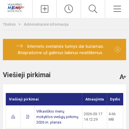
Paieška
Men
Titulinis
Administracinė informacija
Interneto svetainės turinys dar kuriamas.
×
Atsiprašome už galimus laikinus neatitikimus.
Viešieji pirkimai
Viešieji pirkimai
Atnaujinta
Dydis
Vilkaviškio menų
2026-03-17
4.66
mokyklos viešųjų pirkimų
14:12:29
MB
2026 m. planas