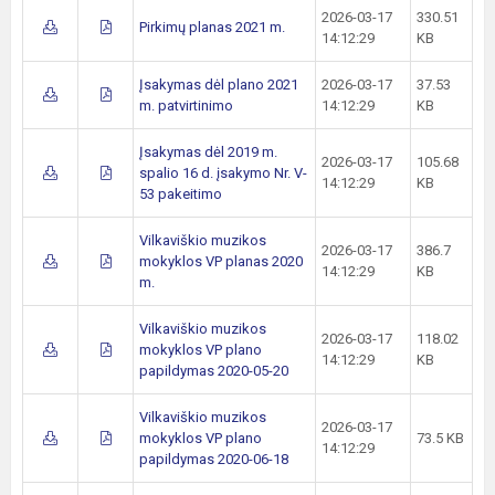
2026-03-17
330.51
Pirkimų planas 2021 m.
14:12:29
KB
Įsakymas dėl plano 2021
2026-03-17
37.53
m. patvirtinimo
14:12:29
KB
Įsakymas dėl 2019 m.
2026-03-17
105.68
spalio 16 d. įsakymo Nr. V-
14:12:29
KB
53 pakeitimo
Vilkaviškio muzikos
2026-03-17
386.7
mokyklos VP planas 2020
14:12:29
KB
m.
Vilkaviškio muzikos
2026-03-17
118.02
mokyklos VP plano
14:12:29
KB
papildymas 2020-05-20
Vilkaviškio muzikos
2026-03-17
mokyklos VP plano
73.5 KB
14:12:29
papildymas 2020-06-18