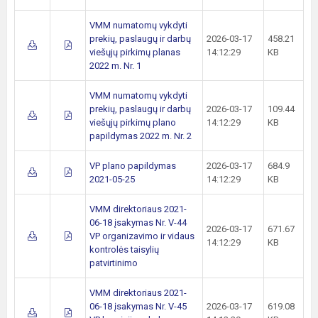
VMM numatomų vykdyti
prekių, paslaugų ir darbų
2026-03-17
458.21
viešųjų pirkimų planas
14:12:29
KB
2022 m. Nr. 1
VMM numatomų vykdyti
prekių, paslaugų ir darbų
2026-03-17
109.44
viešųjų pirkimų plano
14:12:29
KB
papildymas 2022 m. Nr. 2
VP plano papildymas
2026-03-17
684.9
2021-05-25
14:12:29
KB
VMM direktoriaus 2021-
06-18 įsakymas Nr. V-44
2026-03-17
671.67
VP organizavimo ir vidaus
14:12:29
KB
kontrolės taisylių
patvirtinimo
VMM direktoriaus 2021-
06-18 įsakymas Nr. V-45
2026-03-17
619.08