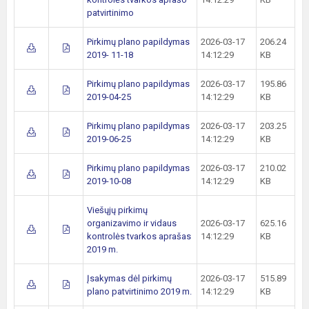
patvirtinimo
Pirkimų plano papildymas
2026-03-17
206.24
2019- 11-18
14:12:29
KB
Pirkimų plano papildymas
2026-03-17
195.86
2019-04-25
14:12:29
KB
Pirkimų plano papildymas
2026-03-17
203.25
2019-06-25
14:12:29
KB
Pirkimų plano papildymas
2026-03-17
210.02
2019-10-08
14:12:29
KB
Viešųjų pirkimų
organizavimo ir vidaus
2026-03-17
625.16
kontrolės tvarkos aprašas
14:12:29
KB
2019 m.
Įsakymas dėl pirkimų
2026-03-17
515.89
plano patvirtinimo 2019 m.
14:12:29
KB