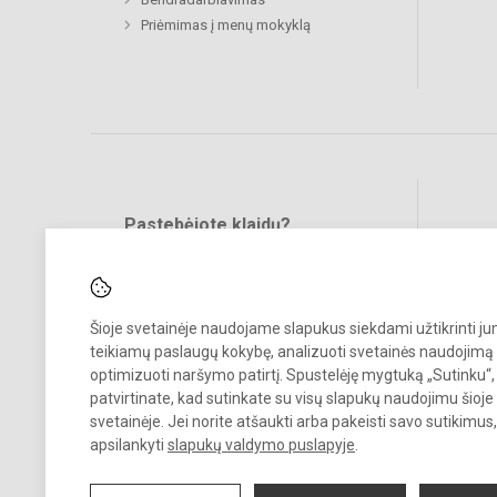
Priėmimas į menų mokyklą
Pastebėjote klaidų?
Bend
Turite pasiūlymų?
RAŠYKITE
Šioje svetainėje naudojame slapukus siekdami užtikrinti j
teikiamų paslaugų kokybę, analizuoti svetainės naudojimą 
optimizuoti naršymo patirtį. Spustelėję mygtuką „Sutinku“,
patvirtinate, kad sutinkate su visų slapukų naudojimu šioje
svetainėje. Jei norite atšaukti arba pakeisti savo sutikimu
© 2023. Vilkaviškio menų mokykla. Visos teisės saugomos.
apsilankyti
slapukų valdymo puslapyje
.
Kopijuoti turinį be raštiško įstaigos administracijos sutikimo griežtai
draudžiama.