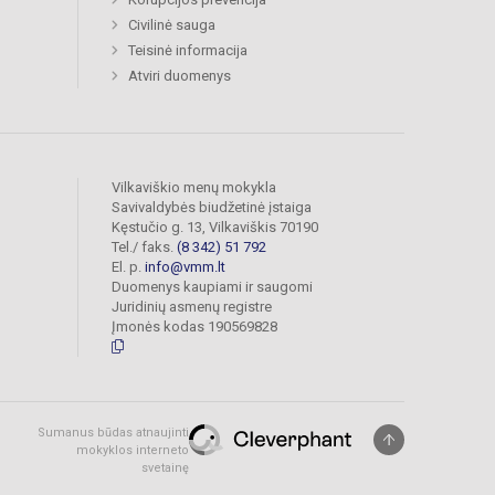
Civilinė sauga
Teisinė informacija
Atviri duomenys
Vilkaviškio menų mokykla
Savivaldybės biudžetinė įstaiga
Kęstučio g. 13, Vilkaviškis 70190
Tel./ faks.
(8 342) 51 792
El. p.
info@vmm.lt
Duomenys kaupiami ir saugomi
Juridinių asmenų registre
Įmonės kodas 190569828
Sumanus būdas atnaujinti
mokyklos interneto
svetainę