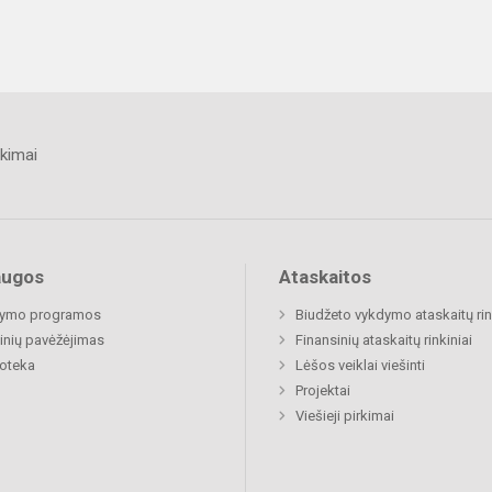
kimai
augos
Ataskaitos
ymo programos
Biudžeto vykdymo ataskaitų rin
nių pavėžėjimas
Finansinių ataskaitų rinkiniai
ioteka
Lėšos veiklai viešinti
Projektai
Viešieji pirkimai