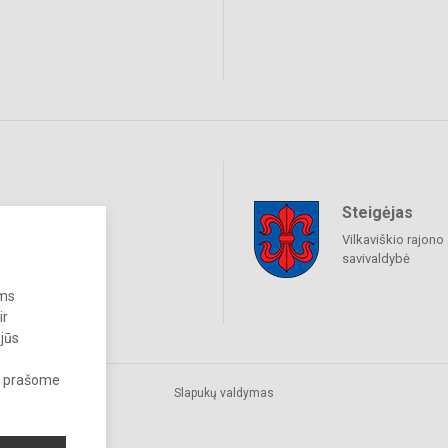
Steigėjas
raukime
Vilkaviškio rajono
savivaldybė
ums
ir
 jūs
s, prašome
Slapukų valdymas