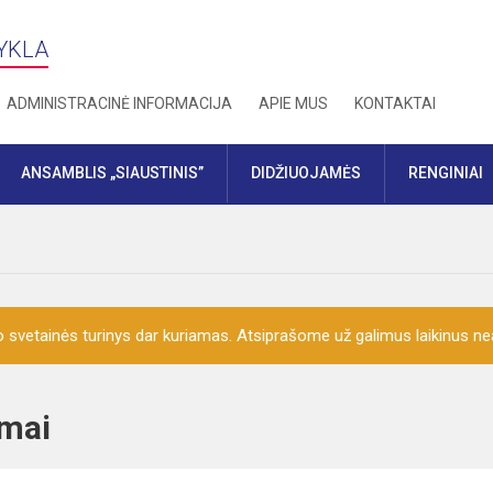
YKLA
ADMINISTRACINĖ INFORMACIJA
APIE MUS
KONTAKTAI
ANSAMBLIS „SIAUSTINIS”
DIDŽIUOJAMĖS
RENGINIAI
o svetainės turinys dar kuriamas. Atsiprašome už galimus laikinus nea
ojimai