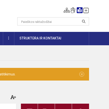
DAUGIAU
STRUKTŪRA IR KONTAKTAI
×
titikimus.