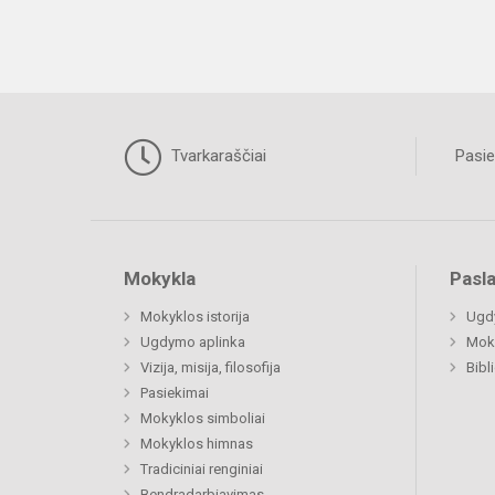
Tvarkaraščiai
Pasie
Mokykla
Pasl
Mokyklos istorija
Ugd
Ugdymo aplinka
Moki
Vizija, misija, filosofija
Bibl
Pasiekimai
Mokyklos simboliai
Mokyklos himnas
Tradiciniai renginiai
Bendradarbiavimas