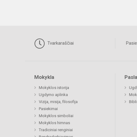
Tvarkaraščiai
Pasie
Mokykla
Pasl
Mokyklos istorija
Ugd
Ugdymo aplinka
Moki
Vizija, misija, filosofija
Bibl
Pasiekimai
Mokyklos simboliai
Mokyklos himnas
Tradiciniai renginiai
Bendradarbiavimas