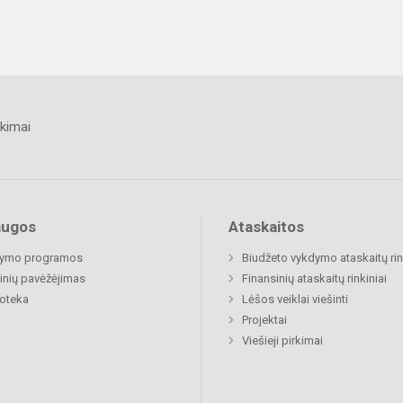
kimai
augos
Ataskaitos
ymo programos
Biudžeto vykdymo ataskaitų rin
nių pavėžėjimas
Finansinių ataskaitų rinkiniai
ioteka
Lėšos veiklai viešinti
Projektai
Viešieji pirkimai