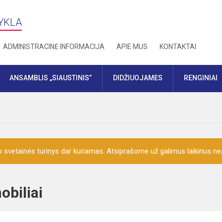
YKLA
ADMINISTRACINĖ INFORMACIJA
APIE MUS
KONTAKTAI
ANSAMBLIS „SIAUSTINIS”
DIDŽIUOJAMĖS
RENGINIAI
o svetainės turinys dar kuriamas. Atsiprašome už galimus laikinus nea
omobiliai