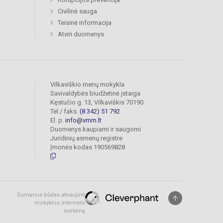
Civilinė sauga
Teisinė informacija
Atviri duomenys
Vilkaviškio menų mokykla
Savivaldybės biudžetinė įstaiga
Kęstučio g. 13, Vilkaviškis 70190
Tel./ faks.
(8 342) 51 792
El. p.
info@vmm.lt
Duomenys kaupiami ir saugomi
Juridinių asmenų registre
Įmonės kodas 190569828
Sumanus būdas atnaujinti
mokyklos interneto
svetainę