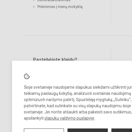
Priėmimas į menų mokyklą
Pastebėjote klaidų?
Bend
Turite pasiūlymų?
RAŠYKITE
Šioje svetainėje naudojame slapukus siekdami užtikrinti j
teikiamų paslaugų kokybę, analizuoti svetainės naudojimą 
optimizuoti naršymo patirtį. Spustelėję mygtuką „Sutinku“,
patvirtinate, kad sutinkate su visų slapukų naudojimu šioje
svetainėje. Jei norite atšaukti arba pakeisti savo sutikimu
© 2023. Vilkaviškio menų mokykla. Visos teisės saugomos.
apsilankyti
slapukų valdymo puslapyje
.
Kopijuoti turinį be raštiško įstaigos administracijos sutikimo griežtai
draudžiama.