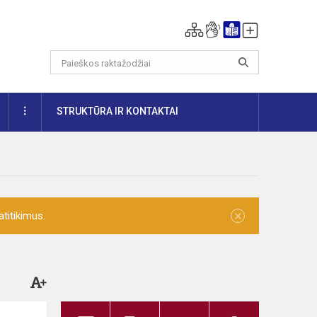
DAUGIAU
STRUKTŪRA IR KONTAKTAI
×
titikimus.