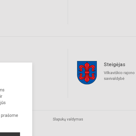
Steigėjas
raukime
Vilkaviškio rajono
savivaldybė
ums
ir
 jūs
s, prašome
Slapukų valdymas